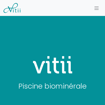
Se rendre au contenu
Piscine biominérale