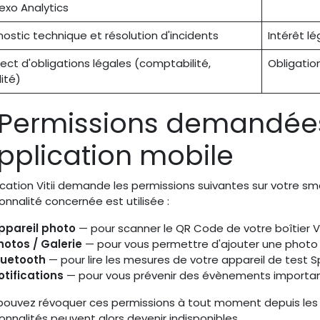
exo Analytics
nostic technique et résolution d'incidents
Intérêt lég
ect d'obligations légales (comptabilité,
Obligation
lité)
 Permissions demandée
application mobile
ication Vitii demande les permissions suivantes sur votre s
onnalité concernée est utilisée :
ppareil photo
— pour scanner le QR Code de votre boîtier Vitii
hotos / Galerie
— pour vous permettre d'ajouter une photo d
luetooth
— pour lire les mesures de votre appareil de test Sp
otifications
— pour vous prévenir des évènements important
pouvez révoquer ces permissions à tout moment depuis les
onnalités peuvent alors devenir indisponibles.