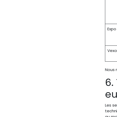
Expo 
Vexo
Nous n
6.
e
Les se
techn
au mod