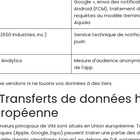
Google », envoi des notifica
Android (FCM), traitement 
requêtes au modèle Gemini
Aquaia
(650 Industries, Inc.)
Service technique de notific
push
 Analytics
Mesure d'audience anonym
de l'app
e vendons ni ne louons vos données à des tiers.
 Transferts de données 
uropéenne
rveurs principaux de Vitii sont situés en Union européenne. 
iques (Apple, Google, Expo) peuvent traiter une partie des
èle Gemini, identifiants Sign-In) en dehors de l'UE, notamm