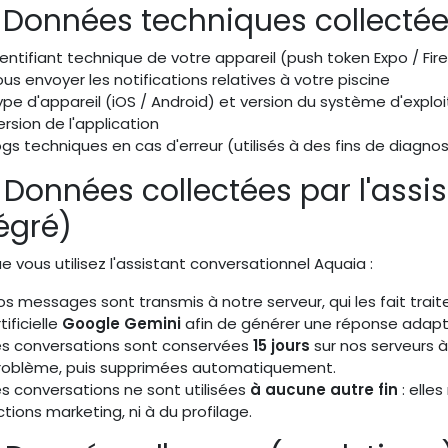
3 Données techniques collect
dentifiant technique de votre appareil (push token Expo / 
ous envoyer les notifications relatives à votre piscine
ype d'appareil (iOS / Android) et version du système d'exploi
ersion de l'application
ogs techniques en cas d'erreur (utilisés à des fins de diagn
 Données collectées par l'ass
égré)
e vous utilisez l'assistant conversationnel Aquaia :
os messages sont transmis à notre serveur, qui les fait trait
tificielle
Google Gemini
afin de générer une réponse adapté
es conversations sont conservées
15 jours
sur nos serveurs à
roblème, puis supprimées automatiquement.
es conversations ne sont utilisées
à aucune autre fin
: elle
ctions marketing, ni à du profilage.