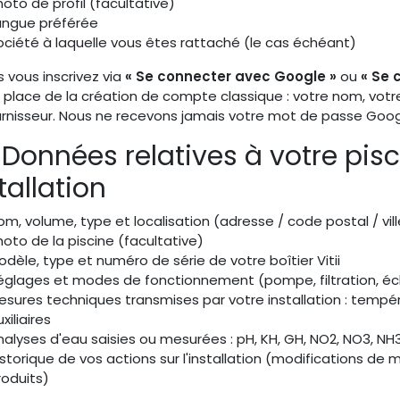
hoto de profil (facultative)
angue préférée
ociété à laquelle vous êtes rattaché (le cas échéant)
s vous inscrivez via
« Se connecter avec Google »
ou
« Se 
t place de la création de compte classique : votre nom, votr
urnisseur. Nous ne recevons jamais votre mot de passe Goog
 Données relatives à votre pisc
tallation
om, volume, type et localisation (adresse / code postal / vill
hoto de la piscine (facultative)
odèle, type et numéro de série de votre boîtier Vitii
églages et modes de fonctionnement (pompe, filtration, écl
esures techniques transmises par votre installation : tempé
xiliaires
nalyses d'eau saisies ou mesurées : pH, KH, GH, NO2, NO3, NH
istorique de vos actions sur l'installation (modifications de
roduits)