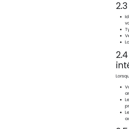
2.
I
v
T
V
L
2.4
int
Lorsqu
V
ar
L
p
L
a