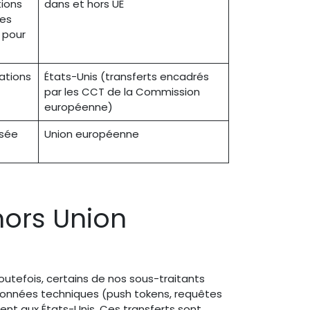
tions
dans et hors UE
des
 pour
ations
États-Unis (transferts encadrés
par les CCT de la Commission
européenne)
isée
Union européenne
hors Union
Toutefois, certains de nos sous-traitants
 données techniques (push tokens, requêtes
ent aux États-Unis. Ces transferts sont