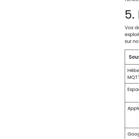
5.
Vos do
explo
sur no
Sou
Hébe
MQT
Espa
Apple
Goog