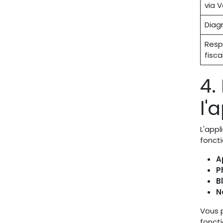
via V
Diag
Resp
fisca
4.
l'
L'appl
foncti
A
P
B
N
Vous 
foncti