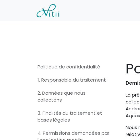
Se rendre au contenu
Mon compte
Documen
Po
Politique de confidentialité
1. Responsable du traitement
Derni
2. Données que nous
La pré
collectons
collec
Androi
3. Finalités du traitement et
Aquai
bases légales
Nous n
4. Permissions demandées par
relat
l'application mobile