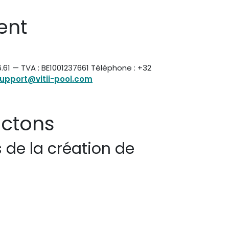
ent
6.61 — TVA : BE1001237661 Téléphone : +32
upport@vitii-pool.com
ectons
s de la création de