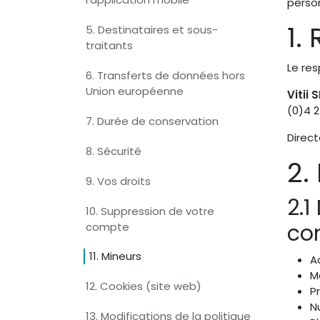
perso
1.
5. Destinataires et sous-
traitants
Le re
6. Transferts de données hors
Union européenne
Vitii 
(0)4 2
7. Durée de conservation
Direct
8. Sécurité
2.
9. Vos droits
2.1
10. Suppression de votre
co
compte
11. Mineurs
A
M
12. Cookies (site web)
P
N
13. Modifications de la politique