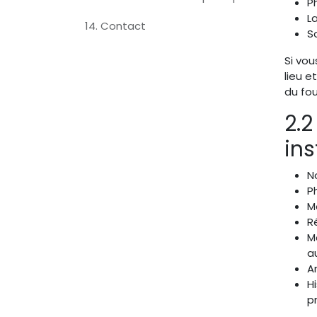
P
L
14. Contact
S
Si vou
lieu e
du fo
2.2
ins
N
P
M
R
M
au
A
H
p