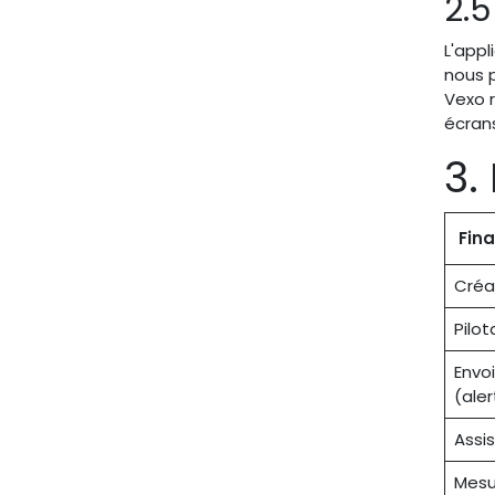
2.
L'appl
nous 
Vexo r
écrans
3.
Fina
Créa
Pilot
Envoi
(aler
Assis
Mesu